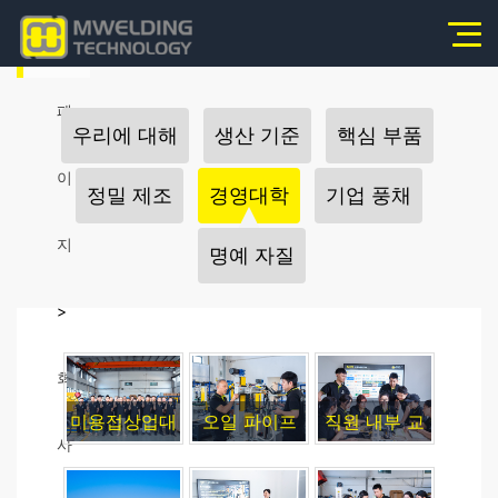
홈
페
우리에 대해
생산 기준
핵심 부품
이
정밀 제조
경영대학
기업 풍채
지
명예 자질
>
회
미용접상업대
오일 파이프
직원 내부 교
사
학 설립
용접 전용기
육