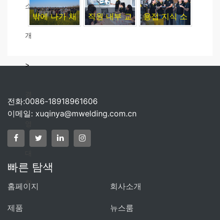
설비 조정
소
밖에 나가 채
직원 내부 교
용접 지식 소
풍하다
육
개
개
>
경
전화:0086-18918961606
이메일:
xuqinya@mwelding.com.cn
영
대
빠른 탐색
학
홈페이지
회사소개
제품
뉴스룸